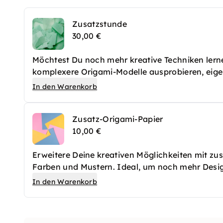
Zusatzstunde
30,00 €
Möchtest Du noch mehr kreative Techniken lern
komplexere Origami-Modelle ausprobieren, eig
vertiefen – mit persönlicher Anleitung und zusätz
In den Warenkorb
tiefer in die Kunst des Papierfaltens eintauche
Zusatz-Origami-Papier
10,00 €
Erweitere Deine kreativen Möglichkeiten mit zu
Farben und Mustern. Ideal, um noch mehr Desig
perfektionieren!
In den Warenkorb