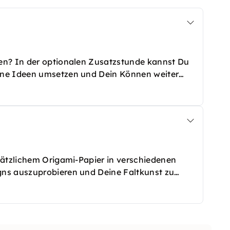
en? In der optionalen Zusatzstunde kannst Du
ene Ideen umsetzen und Dein Können weiter
lichen Materialien. Perfekt für alle, die noch
n möchten!
sätzlichem Origami-Papier in verschiedenen
ns auszuprobieren und Deine Faltkunst zu