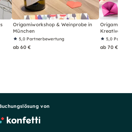
as
Origamiworkshop & Weinprobe in
Origami-Work
München
Kreative Pap
5,0
Partnerbewertung
5,0
Partner
ab 60 €
ab 70 €
Buchungslösung von